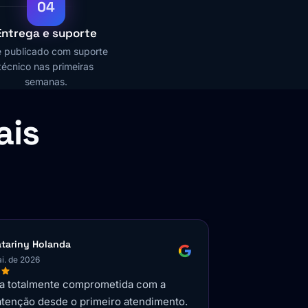
04
Entrega e suporte
e publicado com suporte
técnico nas primeiras
semanas.
ais
nicius Dias
julia
i. de 2026
mai. de 2
ionais extremamente competentes.
Minha experiê
endem os requisitos do negócio e
demonstrou r