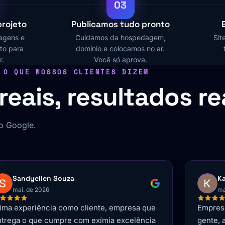
03
rojeto
Publicamos tudo pronto
magens e
Cuidamos da hospedagem,
Sit
to para
domínio e colocamos no ar.
r.
Você só aprova.
O QUE NOSSOS CLIENTES DIZEM
reais, resultados re
no Google.
Katariny Holanda
Vi
mai. de 2026
ma
mpresa totalmente comprometida com a
Profiss
nte, atenção desde o primeiro atendimento.
Compre