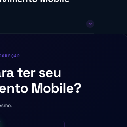
COMEÇAR
ra ter seu
ento Mobile?
esmo.