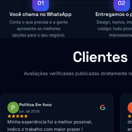
01
02
Você chama no WhatsApp
Entregamos o p
Conta o que precisa e a gente
Design, textos, i
apresenta as melhores
código: tudo pron
opções para o seu negócio.
impressiona
Clientes 
Avaliações verificadas publicadas diretamente 
Sandyellen Souza
mai. de 2026
ótima experiência como cliente, empresa que
E
entrega o que cumpre com exímia excelência
ge