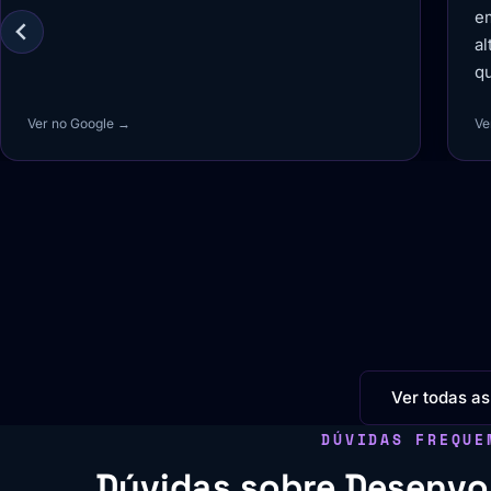
em resultados uma equipe de profissionais de
M
alto nível e capacitados que enxerga além do
e
que o cliente propõe e espera.
Ver no Google →
Ve
Ver todas as
DÚVIDAS FREQUE
Dúvidas sobre Desenvo