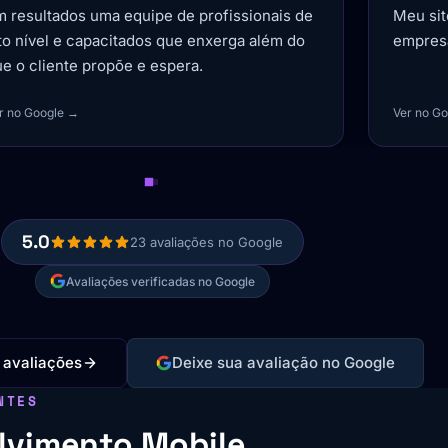
eu site ficou muito bom e tornou minha
sempre 
mpresa mais elevada.
as melh
fornec
entreg
r no Google →
Ver no G
5.0
23 avaliações no Google
Avaliações verificadas no Google
 avaliações
Deixe sua avaliação no Google
NTES
lvimento Mobile