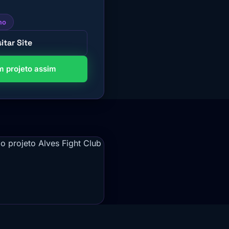
mo
sitar Site
 projeto assim