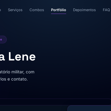
o
Serviços
Combos
Portfólio
Depoimentos
FAQ
mo
ia Lene
tório militar, com
ios e contato.