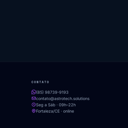
CONTATO
(85) 98739-9193
contato@astrotech.solutions
Seg a Sáb · 09h–22h
Fortaleza/CE · online