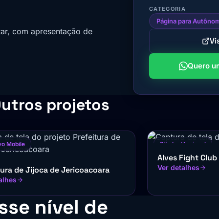
CATEGORIA
Página para Autôno
litar, com apresentação de
Vi
Quero um
utros projetos
vo Mobile
Site Institucional
Alves Fight Club
Ver detalhes
tura de Jijoca de Jericoacoara
alhes
sse nível de