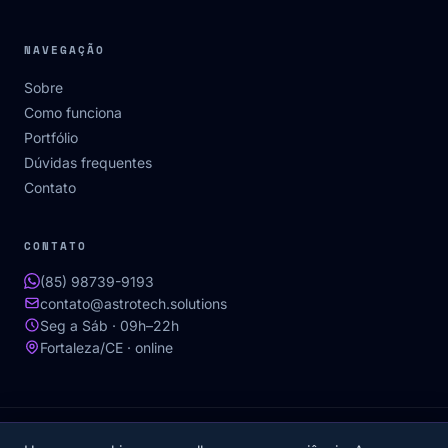
NAVEGAÇÃO
Sobre
Como funciona
Portfólio
Dúvidas frequentes
Contato
CONTATO
(85) 98739-9193
contato@astrotech.solutions
Seg a Sáb · 09h–22h
Fortaleza/CE · online
© 2026 Astrotech Software House. CNPJ 17.992.560/0001-72.