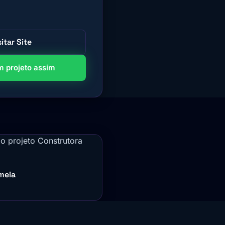
sitar Site
 projeto assim
meia