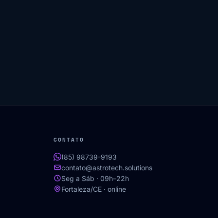
CONTATO
(85) 98739-9193
contato@astrotech.solutions
Seg a Sáb · 09h–22h
Fortaleza/CE · online