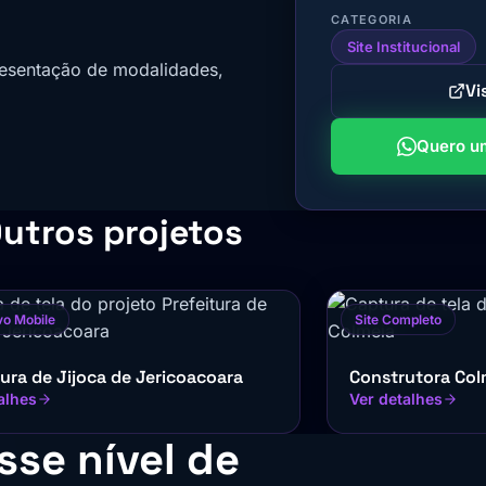
CATEGORIA
Site Institucional
presentação de modalidades,
Vi
Quero um
utros projetos
vo Mobile
Site Completo
tura de Jijoca de Jericoacoara
Construtora Col
alhes
Ver detalhes
sse nível de